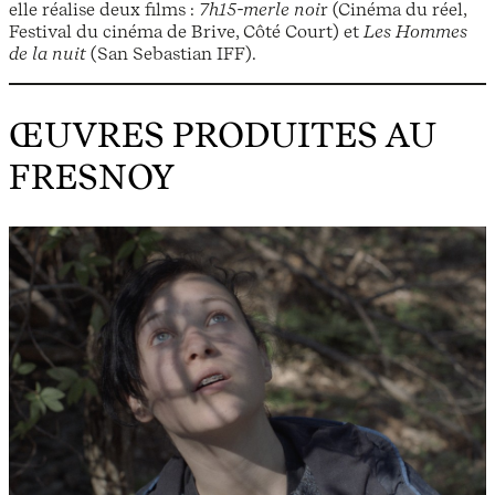
elle réalise deux films :
7h15-merle noi
r (Cinéma du réel,
Festival du cinéma de Brive, Côté Court) et
Les Hommes
de la nuit
(San Sebastian IFF).
ŒUVRES PRODUITES AU
FRESNOY