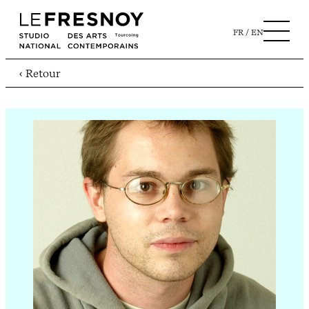
FR
EN
‹ Retour