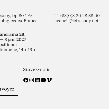
esnoy, bp 80 179
T. +33(0)3 20 28 38 00
coing cedex France
accueil@lefresnoy.net
Panorama 28,
— 3 jan. 2027
sitions :
imanche, 14h-19h
Suivez-nous
Facebook
Instagram
LinkedIn
YouTube
Vimeo