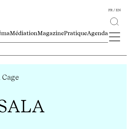
FR
EN
éma
Médiation
Magazine
Pratique
Agenda
 Cage
 SALA