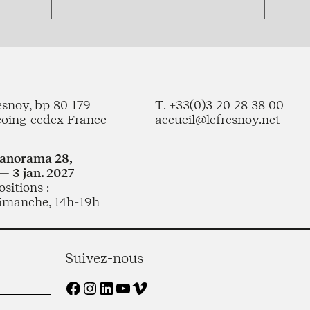
esnoy, bp 80 179
T. +33(0)3 20 28 38 00
coing cedex France
accueil@lefresnoy.net
Panorama 28,
— 3 jan. 2027
sitions :
imanche, 14h-19h
Suivez-nous
Facebook
Instagram
LinkedIn
YouTube
Vimeo