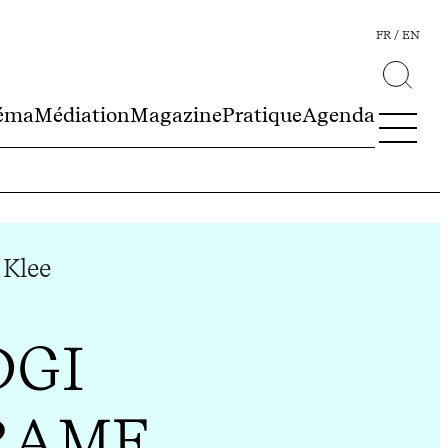
FR
EN
éma
Médiation
Magazine
Pratique
Agenda
 Klee
DGI
RAME