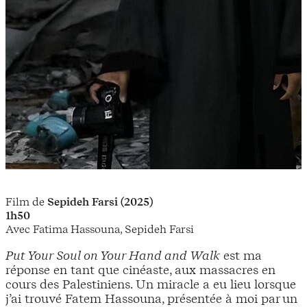
Film de
Sepideh Farsi (2025)
1h50
Avec Fatima Hassouna, Sepideh Farsi
Put Your Soul on Your Hand and Walk
est ma
réponse en tant que cinéaste, aux massacres en
cours des Palestiniens. Un miracle a eu lieu lorsque
j’ai trouvé Fatem Hassouna, présentée à moi par un