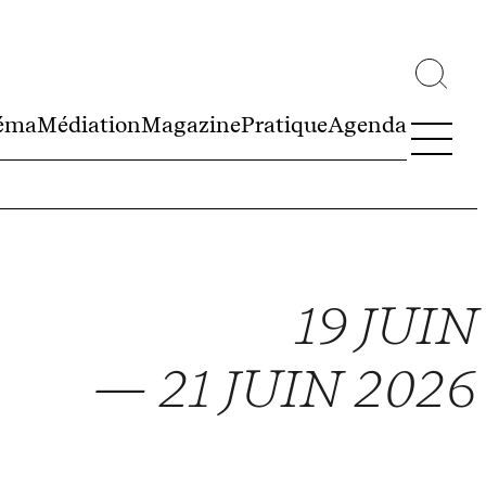
éma
Médiation
Magazine
Pratique
Agenda
19 JUIN
— 21 JUIN 2026