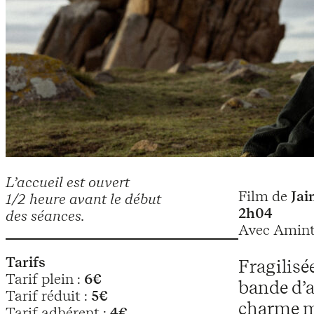
L’accueil est ouvert
Film de
Jai
1/2 heure avant le début
2h04
des séances.
Avec Aminth
Tarifs
Fragilisé
Tarif plein :
6€
bande d’a
Tarif réduit :
5€
charme m
Tarif adhérent :
4€