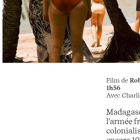
Film de
Rob
1h56
Avec Charli
Madagasca
l’armée f
coloniali
encore 10