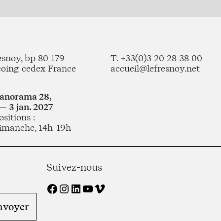
esnoy, bp 80 179
T. +33(0)3 20 28 38 00
coing cedex France
accueil@lefresnoy.net
Panorama 28,
— 3 jan. 2027
sitions :
imanche, 14h-19h
Suivez-nous
Facebook
Instagram
LinkedIn
YouTube
Vimeo