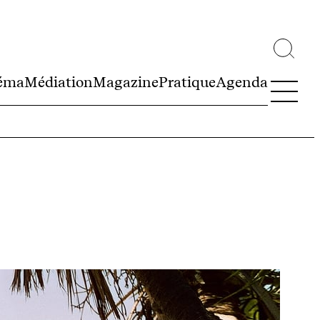
éma
Médiation
Magazine
Pratique
Agenda