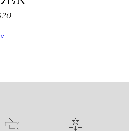
020
re