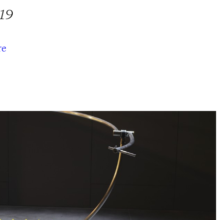
019
re