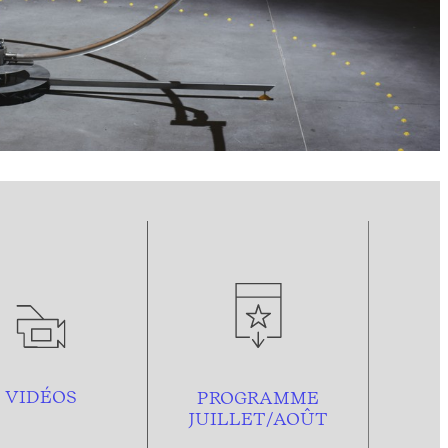
VIDÉOS
PROGRAMME
JUILLET/AOÛT