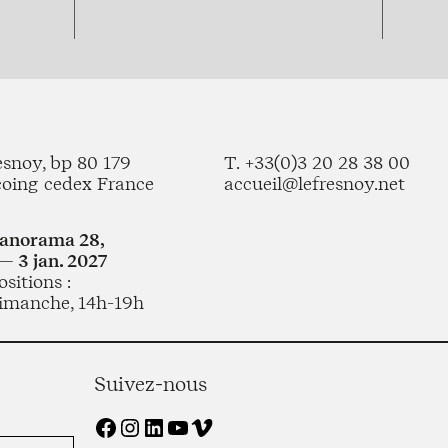
esnoy, bp 80 179
T. +33(0)3 20 28 38 00
coing cedex France
accueil@lefresnoy.net
Panorama 28,
— 3 jan. 2027
sitions :
imanche, 14h-19h
Suivez-nous
Facebook
Instagram
LinkedIn
YouTube
Vimeo