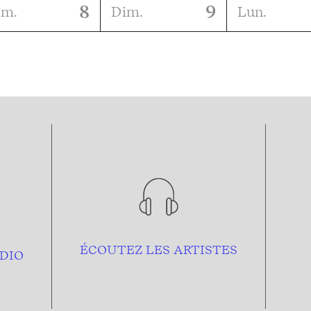
8
9
am.
Dim.
Lun.
ÉCOUTEZ LES ARTISTES
DIO