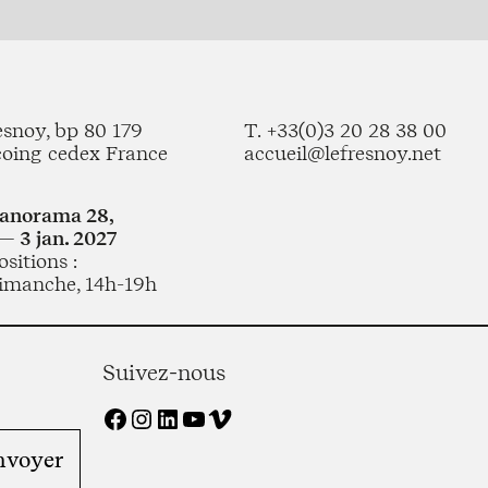
esnoy, bp 80 179
T. +33(0)3 20 28 38 00
coing cedex France
accueil@lefresnoy.net
Panorama 28,
— 3 jan. 2027
sitions :
imanche, 14h-19h
Suivez-nous
Facebook
Instagram
LinkedIn
YouTube
Vimeo