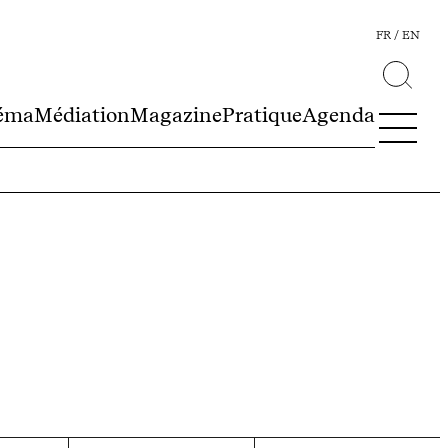
FR
EN
éma
Médiation
Magazine
Pratique
Agenda