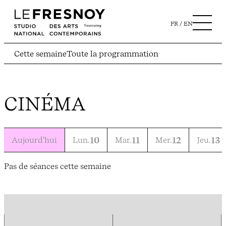
FR
EN
Cette semaine
Toute la programmation
CINÉMA
Aujourd'hui
Lun.
10
Mar.
11
Mer.
12
Jeu.
13
Pas de séances cette semaine